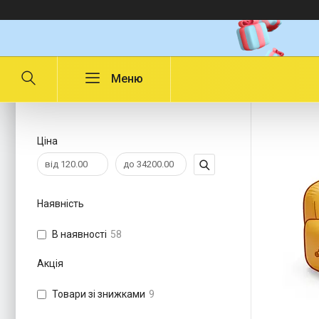
Intex 
Фільтри
Ціна
Наявність
В наявності
58
Акція
Товари зі знижками
9