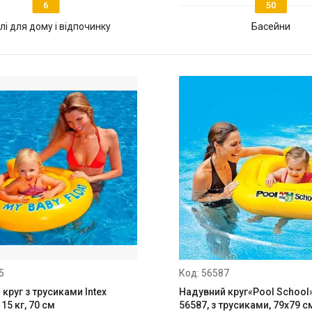
6
50
і для дому і відпочинку
Басейни
5
56587
круг з трусиками Intex
Надувний круг«Pool School»,
15 кг, 70 см
56587, з трусиками, 79х79 с