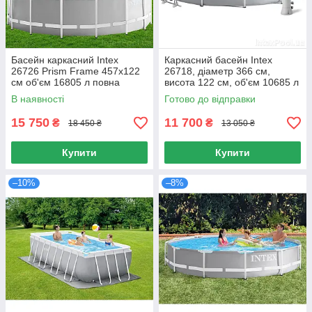
Басейн каркасний Intex
Каркасний басейн Intex
26726 Prism Frame 457х122
26718, діаметр 366 см,
см об'єм 16805 л повна
висота 122 см, об'єм 10685 л
комплектація
В наявності
Готово до відправки
15 750
11 700
₴
₴
18 450 ₴
13 050 ₴
Купити
Купити
–10%
–8%