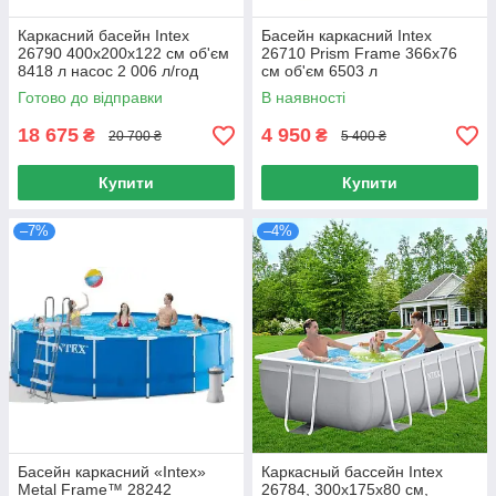
Каркасний басейн Intex
Басейн каркасний Intex
26790 400х200х122 см об'єм
26710 Prism Frame 366х76
8418 л насос 2 006 л/год
см об'єм 6503 л
сходи
Готово до відправки
В наявності
18 675
4 950
₴
₴
20 700 ₴
5 400 ₴
Купити
Купити
–7%
–4%
Басейн каркасний «Intex»
Каркасный бассейн Intex
Metal Frame™ 28242
26784, 300х175х80 см,