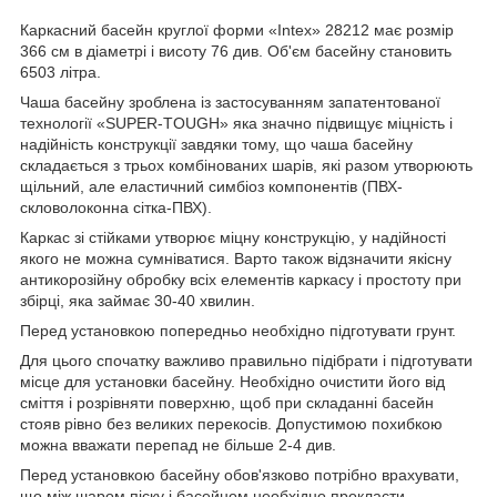
Каркасний басейн круглої форми «Intex» 28212 має розмір
366 см в діаметрі і висоту 76 див. Об'єм басейну становить
6503 літра.
Чаша басейну зроблена із застосуванням запатентованої
технології «SUPER-TOUGH» яка значно підвищує міцність і
надійність конструкції завдяки тому, що чаша басейну
складається з трьох комбінованих шарів, які разом утворюють
щільний, але еластичний симбіоз компонентів (ПВХ-
скловолоконна сітка-ПВХ).
Каркас зі стійками утворює міцну конструкцію, у надійності
якого не можна сумніватися. Варто також відзначити якісну
антикорозійну обробку всіх елементів каркасу і простоту при
збірці, яка займає 30-40 хвилин.
Перед установкою попередньо необхідно підготувати грунт.
Для цього спочатку важливо правильно підібрати і підготувати
місце для установки басейну. Необхідно очистити його від
сміття і розрівняти поверхню, щоб при складанні басейн
стояв рівно без великих перекосів. Допустимою похибкою
можна вважати перепад не більше 2-4 див.
Перед установкою басейну обов'язково потрібно врахувати,
що між шаром піску і басейном необхідно прокласти