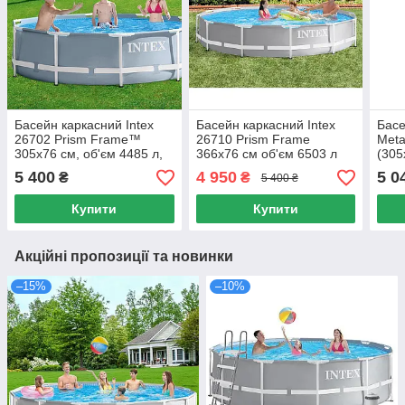
Басейн каркасний Intex
Басейн каркасний Intex
Басе
26702 Prism Frame™
26710 Prism Frame
Meta
305х76 см, об'єм 4485 л,
366х76 см об'єм 6503 л
(305
фільтр-насос 1250 л/год
філь
5 400
4 950
5 0
₴
₴
5 400 ₴
Купити
Купити
Акційні пропозиції та новинки
–15%
–10%