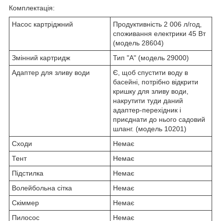
Комплектація:
Насос картріджний
Продуктивність 2 006 л/год,
споживання електрики 45 Вт
(модель 28604)
Змінний картридж
Тип "A" (модель 29000)
Адаптер для зливу води
Є, щоб спустити воду в
басейні, потрібно відкрити
кришку для зливу води,
накрутити туди даний
адаптер-перехідник і
приєднати до нього садовий
шланг. (модель 10201)
Сходи
Немає
Тент
Немає
Підстилка
Немає
Волейбольна сітка
Немає
Скіммер
Немає
Пилосос
Немає