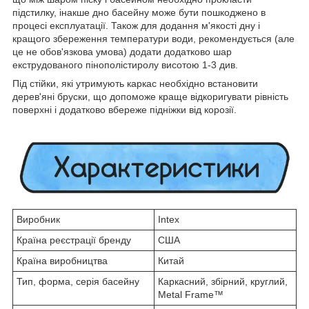
підстилку, інакше дно басейну може бути пошкоджено в
процесі експлуатації. Також для додання м'якості дну і
кращого збереження температури води, рекомендується (але
це не обов'язкова умова) додати додатково шар
екструдованого пінополістиролу висотою 1-3 див.
Під стійки, які утримують каркас необхідно встановити
дерев'яні бруски, що допоможе краще відкоригувати рівність
поверхні і додатково вбереже підніжки від корозії.
Виробник
Intex
Країна реєстрації бренду
США
Країна виробництва
Китай
Тип, форма, серія басейну
Каркасний, збірний, круглий,
Metal Frame™