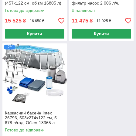
(457х122 см, об'єм 16805 л)
фильтр насос 2 006 л/ч,
лестница
Готово до відправки
В наявності
15 525
11 475
₴
₴
16 650 ₴
11 925 ₴
Купити
Купити
–2%
Каркасний басейн Intex
26796, 503x274x122 см, 5
678 л/год, Об'єм 13365 л
Готово до відправки