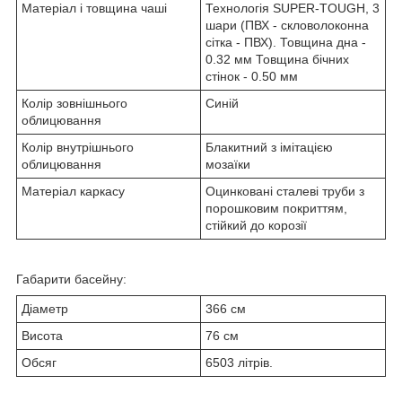
Матеріал і товщина чаші
Технологія SUPER-TOUGH, 3
шари (ПВХ - скловолоконна
сітка - ПВХ). Товщина дна -
0.32 мм Товщина бічних
стінок - 0.50 мм
Колір зовнішнього
Синій
облицювання
Колір внутрішнього
Блакитний з імітацією
облицювання
мозаїки
Матеріал каркасу
Оцинковані сталеві труби з
порошковим покриттям,
стійкий до корозії
Габарити басейну:
Діаметр
366 см
Висота
76 см
Обсяг
6503 літрів.