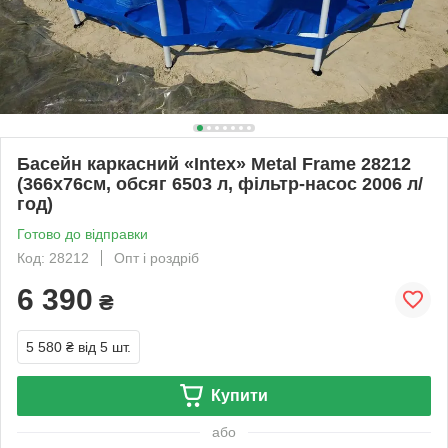
Басейн каркасний «Intex» Metal Frame 28212
(366х76см, обсяг 6503 л, фільтр-насос 2006 л/
год)
Готово до відправки
Код: 28212
Опт і роздріб
6 390
₴
5 580 ₴
від 5 шт.
Купити
або