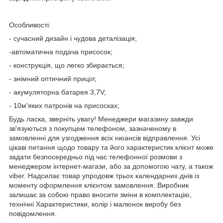
Особливості:
- сучасний дизайн і чудова деталізація;
-
автоматична подача присосок
;
- конструкція, що легко збирається;
- знімний оптичний приціл;
- акумуляторна батарея 3,7V;
- 10м'яких патронів на присосках;
Будь ласка, зверніть увагу! Менеджери магазину завжди
зв'язуються з покупцем телефоном, зазначеному в
замовленні для узгодження всіх нюансів відправлення. Усі
цікаві питання щодо товару та його характеристик клієнт може
задати безпосередньо під час телефонної розмови з
менеджером інтернет-магази, або за допомогою чату, а також
viber. Надсилає товар упродовж трьох календарних днів із
моменту оформлення клієнтом замовлення. Виробник
залишає за собою право вносити зміни в комплектацію,
технічні Характеристики, колір і малюнок виробу без
повідомлення.