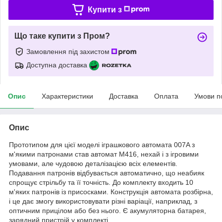
Купити з
Що таке купити з Пром?
Замовлення під захистом
Доступна доставка
Опис
Характеристики
Доставка
Оплата
Умови п
Опис
Прототипом для цієї моделі іграшкового автомата
007A
з
м'якими патронами став автомат М416, нехай і з ігровими
умовами, але чудовою деталізацією всіх елементів.
Подавання патронів відбувається автоматично, що неабияк
спрощує стрільбу та її точність. До комплекту входить 10
м'яких патронів із присосками. Конструкція автомата розбірна,
і це дає змогу використовувати різні варіації, наприклад, з
оптичним прицілом або без нього. Є акумуляторна батарея,
зарядний пристрій у комплекті.