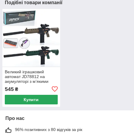
Подібні товари компанії
Великий іграшковий
автомат JD78812 на
акумуляторі з м’якими
патронами-присосками,
545
₴
прицілом і глушником,
довжина 95 см
Купити
Про нас
96% позитивних з 80 відгуків за рік