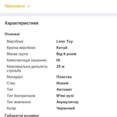
Приховати
Характеристики
Основні
Виробник
Limo Toy
Країна виробник
Китай
Вікова група
Від 6 років
Комплектація мішенню
Ні
Максимальна дальність
10 м
стрільби
Матеріал
Пластик
Стан
Новий
Тип
Автомат
Тип боєприпасів
М'які кулі
Тип живлення
Акумулятор
Колір
Червоний
Габаритні розміри