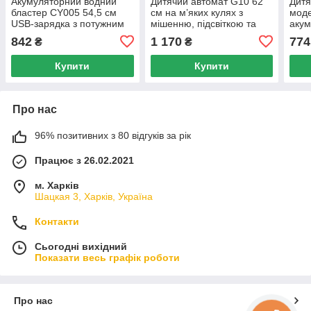
Акумуляторний водний
Дитячий автомат G10 62
Дитя
бластер CY005 54,5 см
см на м’яких кулях з
моде
USB-зарядка з потужним
мішенню, підсвіткою та
акум
напором води
звуком на батарейках
м’як
842
1 170
774
₴
₴
моду
Купити
Купити
Про нас
96% позитивних з 80 відгуків за рік
Працює з 26.02.2021
м. Харків
Шацкая 3, Харків, Україна
Контакти
Сьогодні вихідний
Показати весь графік роботи
Про нас