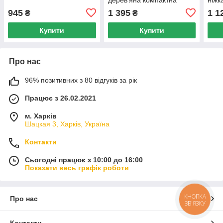
60x51 см з механічним
60x3
945
1 395
1 1
₴
₴
рахунком
раху
Купити
Купити
Про нас
96% позитивних з 80 відгуків за рік
Працює з 26.02.2021
м. Харків
Шацкая 3, Харків, Україна
Контакти
Сьогодні працює з 10:00 до 16:00
Показати весь графік роботи
КНОПКА
Про нас
ЗВ'ЯЗКУ
Контакти