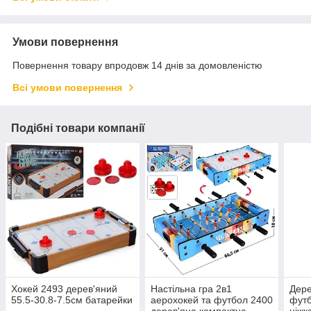
Умови повернення
Повернення товару впродовж 14 днів за домовленістю
Всі умови повернення
Подібні товари компанії
Хокей 2493 дерев'яний
Настільна гра 2в1
Дере
55.5-30.8-7.5см батарейки
аерохокей та футбол 2400
футб
дерев'яна компактна
ніжк