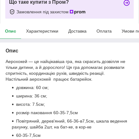
Що таке купити з Пром?
Замовлення під захистом
Опис
Характеристики
Доставка
Оплата
Умови п
Опис
Аерохокей — це найцікавіша гра, яка скрасить дозвілля не
тільки дитини, а й дорослого! Ця гра допомагає розвивати
спритність, координацію рухів, швидкість реакції.
Настільний аерохокей працює батарейок.
довжина: 60 см;
ширина: 36 см;
висота: 7.5см;
розмір паковання 60-35-7,5см
Повітряний, дерев'яний, 66-36-в7,5см, шкала ведення
рахунку, шайба 2шт, на бат-ке, в кор-ке
60-35-7,5см