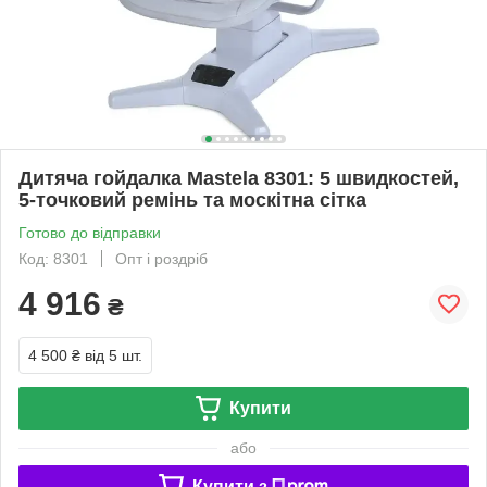
Дитяча гойдалка Mastela 8301: 5 швидкостей,
5‑точковий ремінь та москітна сітка
Готово до відправки
Код: 8301
Опт і роздріб
4 916
₴
4 500 ₴
від 5 шт.
Купити
або
Купити з