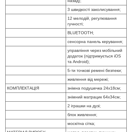
назад);
3 швидкості заколисування;
12 мелодій, регулювання
гучності;
BLUETOOTH;
сенсорна панель керування;
управління через мобільний
додаток (підтримується iOS
та Android);
5-ти точкові ремені безпеки;
живлення від мережі;
КОМПЛЕКТАЦІЯ
знімна подушечка 24х18см;
знімний матрацик 64х34см;
2 іграшки на дузі;
блок живлення;
москітна сітка;