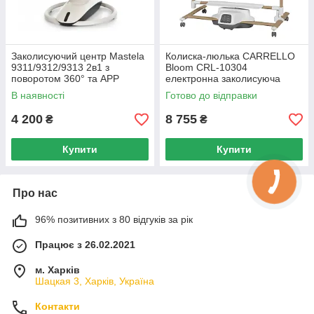
Заколисуючий центр Mastela
Колиска-люлька CARRELLO
9311/9312/9313 2в1 з
Bloom CRL-10304
поворотом 360° та APP
електронна заколисуюча
керуванням
приставна з маятником
В наявності
Готово до відправки
пультом мобілем та
москітною сіткою
4 200
8 755
₴
₴
Купити
Купити
Про нас
96% позитивних з 80 відгуків за рік
Працює з 26.02.2021
м. Харків
Шацкая 3, Харків, Україна
Контакти