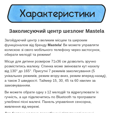
Заколисуючий центр шезлонг Mastela
Загойдуючий центр з великим місцем та широким
функціоналом від бренду
Mastela
! Ви можете управляти
колискою зі свого мобільного телефону через застосунок,
обирати мелодії та режими!
Місце для дитини розміром 71х36 см дозволить зручно
розміститись малюку. Спинка може змінювати кут нахилу
від 130° до 165°. Присутні 7 режимів заколисування (5
унікальних режимів, режим вгору-вниз, режим вперед-назад),
а також 3 швидкості. Таймер 15, 30, 45 та 60 хвилин за
замовчуванням.
Ви можете обрати одну з 12 мелодій та відрегулювати їх
гучність, а ще підключитись по Bluetooth та програвати
улюблені пісні малечі. Панель управління сенсорна,
живлення від мережі.