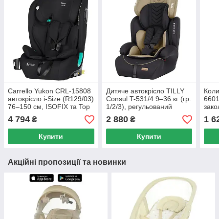
Carrello Yukon CRL-15808
Дитяче автокрісло TILLY
Коли
автокрісло i-Size (R129/03)
Consul T-531/4 9–36 кг (гр.
6601
76–150 см, ISOFIX та Top
1/2/3), регульований
зако
Tether, 5‑точкові ремені
підголівник і боковий
швид
4 794
2 880
1 6
₴
₴
захист
15/3
сітка
Купити
Купити
Акційні пропозиції та новинки