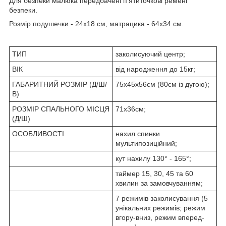
Для безпеки малюка передбачені п'ятиточкові ремені
безпеки.
Розмір подушечки - 24х18 см, матрацика - 64х34 см.
ТИП
заколисуючий центр;
ВІК
від народження до 15кг;
ГАБАРИТНИЙ РОЗМІР (Д/Ш/
75х45х56см (80см із дугою);
В)
РОЗМІР СПАЛЬНОГО МІСЦЯ
71х36см;
(Д/Ш)
ОСОБЛИВОСТІ
нахил спинки
мультипозиційний;
кут нахилу 130° - 165°;
таймер 15, 30, 45 та 60
хвилин за замовчуванням;
7 режимів заколисування (5
унікальних режимів; режим
вгору-вниз, режим вперед-