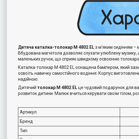
Дитяча каталка-толокар M 4802 EL
з м'яким сидінням – 
Вбудована магнітола дозволяє слухати улюблену музику, 
маленьких ручок, що сприяє швидкому освоєнню толокара
Каталка-толокар M 4802 EL оснащена бампером, який захи
освоїть навичку самостійного водіння. Корпус виготовлени
надійною.
Дитячий
толокар M 4802 EL
це чудовий подарунок для ваш
розвиток дитини. Малюк вчиться керувати своїм тілом, ро
Артикул
Бренд
Тип