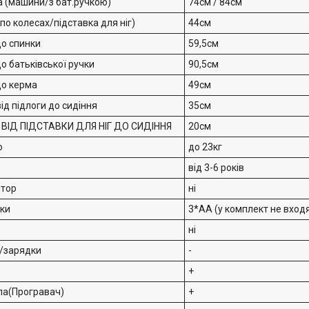
 (машини/з бат.ручкою)
74см / 84см
о колесах/підставка для ніг)
44см
до спинки
59,5см
о батьківської ручки
90,5см
до керма
49см
ід підлоги до сидіння
35см
ВІД ПІДСТАВКИ ДЛЯ НІГ ДО СИДІННЯ
20см
ю
до 23кг
від 3-6 років
тор
ні
ки
3*АА (у комплект не вход
ні
и/зарядки
-
+
ла(Програвач)
+