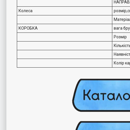
НАПРАВ
Колеса
розмір,
Матеріа
КОРОБКА
вага бр
Розмір
Кількіст
Наявніс
Колір ка