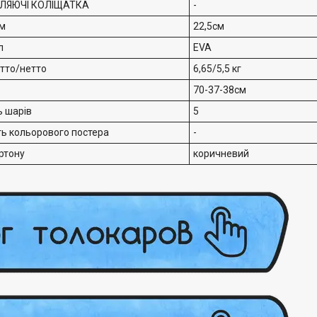
ЛЯЮЧІ КОЛІЩАТКА
-
см
22,5см
л
EVA
утто/нетто
6,65/5,5 кг
70-37-38см
ь шарів
5
ть кольорового постера
-
ртону
коричневий