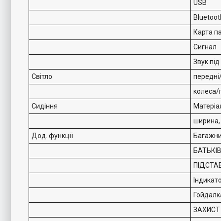
USB
Bluetoot
Карта па
Сигнал
Звук під
Світло
передні
колеса/
Сидіння
Матеріа
ширина,
Дод. функції
Багажни
БАТЬКІ
ПІДСТАВ
Індикат
Гойдалк
ЗАХИСТ 