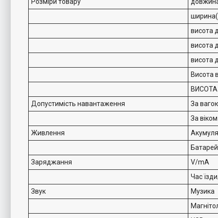
Розміри товару
довжина
ширина(п
висота 
висота д
висота 
Висота в
ВИСОТА 
Допустимість навантаження
За ваго
За віком
Живлення
Акумуля
Батарей
Заряджання
V/mA
Час їзд
Звук
Музика
Магніто