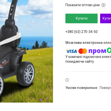
Показати оптові ціни
Купити
Купи
+380 (63) 270-34-50
У компанії підключені елек
покидаючи сайту.
повер