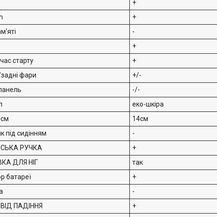
+
h
+
м'яті
-
+
 час старту
+
/задні фари
+/-
панель
-/-
л
еко-шкіра
 см
14см
к під сидінням
-
ВСЬКА РУЧКА
+
КА ДЛЯ НІГ
так
ор батареї
+
а
-
ВІД ПАДІННЯ
+