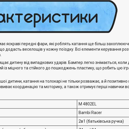
має яскраві передні фари, які роблять катання ще більш захоплююч
що додасть веселощів у кожну поїздку. Всі елементи керування ро
.
щає дитину від випадкових ударів. Бампер легко знімається, коли
й із міцного та стійкого до пошкоджень пластику, що робить цю іг
ої дитини, катання на толокарі не тільки розважає, а й позитивно
звиває координацію та моторику, а також отримує перші навички во
M 4802EL
Bambi Racer
2в1 (батьківська ручка)