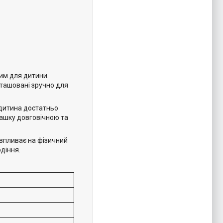
им для дитини.
зташовані зручно для
 дитина достатньо
рашку довговічною та
 впливає на фізичний
діння.