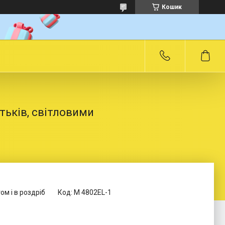
Кошик
тьків, світловими
ом і в роздріб
Код:
M 4802EL-1