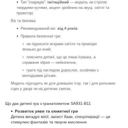
Тип “снарядів”:
імітаційний
— модель не стріляє
твердими кулями, акцент зроблено на звуці, світлі та
проекторі.
Вік та безпека
Рекомендований вік:
від 4 років
.
Правила безпечної гри:
не підносити яскраве світло та проекцію
близько до очей;
пояснити дитині, що це лише іграшка, а
справжня зброя — небезпечна;
грати під наглядом дорослих, особливо з
молодшими дітьми.
Модель підходить як для домашніх ігор, так і для рольових
сцен у дворі чи на дитячих святах.
Що дає дитині гра з гранатометом SA931-B11
Розвиток уяви та сюжетної гри
Дитина вигадує місії, захист бази, спецоперації — це
стимулює фантазію та творче мислення.