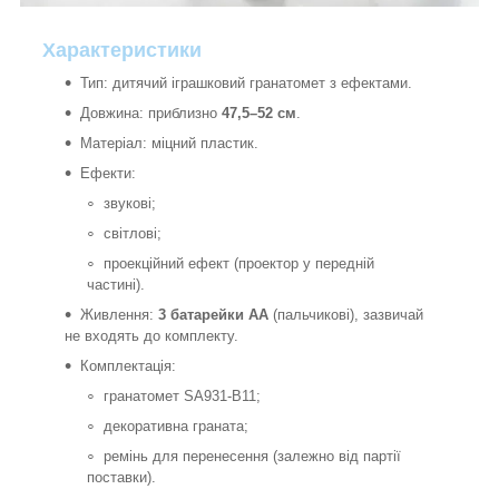
Характеристики
Тип: дитячий іграшковий гранатомет з ефектами.
Довжина: приблизно
47,5–52 см
.
Матеріал: міцний пластик.
Ефекти:
звукові;
світлові;
проекційний ефект (проектор у передній
частині).
Живлення:
3 батарейки AA
(пальчикові), зазвичай
не входять до комплекту.
Комплектація:
гранатомет SA931-B11;
декоративна граната;
ремінь для перенесення (залежно від партії
поставки).