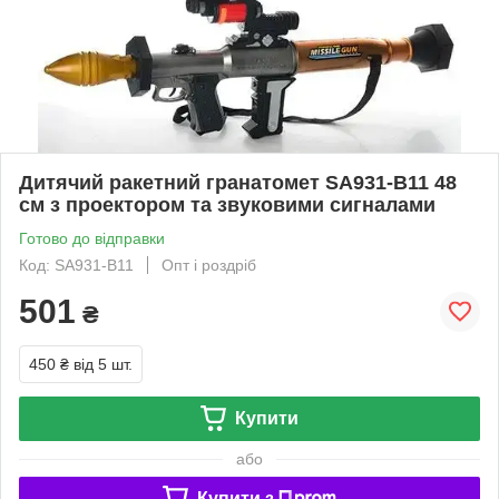
Дитячий ракетний гранатомет SA931-B11 48
см з проектором та звуковими сигналами
Готово до відправки
Код: SA931-B11
Опт і роздріб
501
₴
450 ₴
від 5 шт.
Купити
або
Купити з