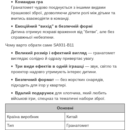
Командна гра
Гранатомет чудово поєднується з іншими видами
іграшкової зброї, дозволяючи ділити ролі між дітьми та
вчитись взаємодіяти в команді.
Емоційний “вихід” в безпечній формі
Дитина отримує яскраві враження від “битви”, але без
справжньої небезпеки.
Чому варто обрати саме SA931-B11
Великий розмір і ефектний вигляд
— гранатомет
виглядає солідно й одразу привертає увагу.
Три види ефектів в одній іграшці
— звук, світло та
проектор надовго утримують інтерес дитини.
Безпечний формат
— без жорстких снарядів,
підходить для ігор у квартирі.
Вдалий подарунок
для хлопчика, який любить
військові ігри, спецназ та тематичні набори зброї.
Основні
Країна виробник
Китай
Тип
Гранатомет