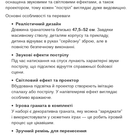
оснащена звуковими та світловими ефектами, а також
проектором, тому кожен “постріл” виглядає дуже видовищно.
Основні особливості та переваги
Реалістичний дизайн
Довжина гранатомета близько
47,5–52 см
. Завдяки
масивному стволу, деталям корпусу та прикладу,
дитина відчуває в руках “серйозну” зброю, але в
повністю безпечному виконанні.
Звукові ефекти пострілу
Під час натискання на спуск лунають характерні звуки
пострілу, що підсилює відчуття справжньої бойової
сцени.
Світловий ефект та проектор
Вбудована підсвітка й проектор створюють імітацію
спалаху або пострілу. У напівтемряві ефект виглядає
особливо вражаюче.
Ігрова граната в комплекті
У наборі є декоративна граната, яку можна “заряджати”
і використовувати у сюжетних іграх — це робить ігровий
процес ще цікавішим.
Зручний ремінь для перенесення