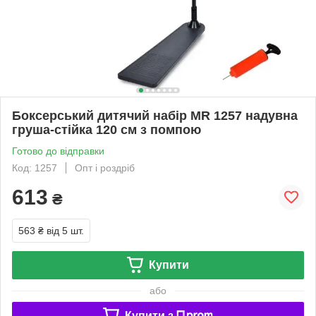
Боксерський дитячий набір MR 1257 надувна
груша-стійка 120 см з помпою
Готово до відправки
Код: 1257
Опт і роздріб
613
₴
563 ₴
від 5 шт.
Купити
або
Купити з