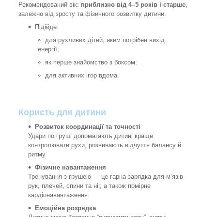
Рекомендований вік:
приблизно від 4–5 років і старше
,
залежно від зросту та фізичного розвитку дитини.
Підійде:
для рухливих дітей, яким потрібен вихід
енергії;
як перше знайомство з боксом;
для активних ігор вдома.
Користь для дитини
Розвиток координації та точності
Удари по груші допомагають дитині краще
контролювати рухи, розвивають відчуття балансу й
ритму.
Фізичне навантаження
Тренування з грушею — це гарна зарядка для м’язів
рук, плечей, спини та ніг, а також помірне
кардіонавантаження.
Емоційна розрядка