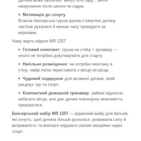
Дитина може безпечно “випустити пару”, зняти
напруження після школи чи садка.
Мотивація до спорту
Власна боксерська груша вдома стимулює дитину
частіше рухатися й менше часу проводити за
екранами.
Чому варто обрати MR 1257
Готовий комплект
: груша на стійці + рукавиці —
нічого не потрібно докуповувати для старту.
Напільне розміщення
: не потрібно монтажу в
стіну, набір легко переставити з місця на місце.
Чудовий подарунок
для активної дитини, який
поєднує гру та спорт.
Компактний домашній тренажер
: займає відносно
небагато місця, але дає дитині повноцінну можливість
тренуватися.
Боксерський набір MR 1257
— відмінний вибір для батьків,
які хочуть, щоб дитина більше рухалася, розвивала силу й
витривалість та вчилася керувати своїми емоціями через
спорт.