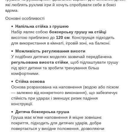
які люблять рухливі ігри й хочуть спробувати себе в боксі
вдома.
Основні особливості
Напільна стійка з грушею
Набір являє собою
боксерську грушу на стійці
висотою приблизно до
120 см
. Конструкція підходить
для використання в кімнаті, ігровій зоні, на балконі.
Можливість регулювання висоти
У подібних дитячих моделях зазвичай передбачена
регульована висота стійки
, щоб підлаштувати грушу
під зріст дитини та зробити тренування більш
комфортними.
Стійка основа
Основа розрахована на наповнення (водою або піском
— залежно від конкретного виконання), що забезпечує
стійкість при ударах і зменшує ризик падіння
конструкції.
Дитяча боксерська груша
Груша має м’яке наповнення й міцне зовнішнє
покриття, підходить для дитячих ударів, добре
повертається у вихідне положення, дозволяючи