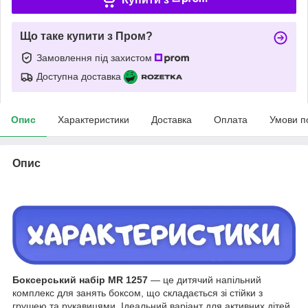
Що таке купити з Пром?
Замовлення під захистом
Доступна доставка
Опис
Характеристики
Доставка
Оплата
Умови п
Опис
Боксерський набір MR 1257
— це дитячий напільний
комплекс для занять боксом, що складається зі стійки з
грушею та рукавицями. Ідеальний варіант для активних дітей,