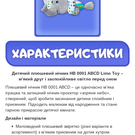
Дитячий плюшевий нічник HB 0001 ABCD Limo Toy –
м’який друг і заспокійливе світло перед сном
Плюшевий нічник HB 0001 ABCD – це одночасно м’яка
іграшка та затишний нічник‑проєктор «зоряне небо»,
створений, щоб зробити засинання дитини спокійним і
приємним. Підходить малюкам від народження та стане
гарною прикрасою дитячої кімнати.
Дизайн і матеріали
Миловидний плюшевий звірятко (різні варіанти в
асортименті) з м’яким приємним на дотик хутром.