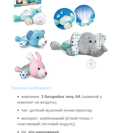
Технічні особливості
живлення:
3 батарейки типу AA
(зазвичай у
комплект не входять);
тип: дитячий музичний нічник‑проєктор;
матеріал: комбінований (м’який плюш +
пластиковий світловий модуль);
вік:
від народження
;