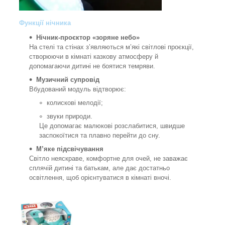
Функції нічника
Нічник‑проєктор «зоряне небо»
На стелі та стінах з’являються м’які світлові проєкції,
створюючи в кімнаті казкову атмосферу й
допомагаючи дитині не боятися темряви.
Музичний супровід
Вбудований модуль відтворює:
колискові мелодії;
звуки природи.
Це допомагає малюкові розслабитися, швидше
заспокоїтися та плавно перейти до сну.
М’яке підсвічування
Світло неяскраве, комфортне для очей, не заважає
сплячій дитині та батькам, але дає достатньо
освітлення, щоб орієнтуватися в кімнаті вночі.